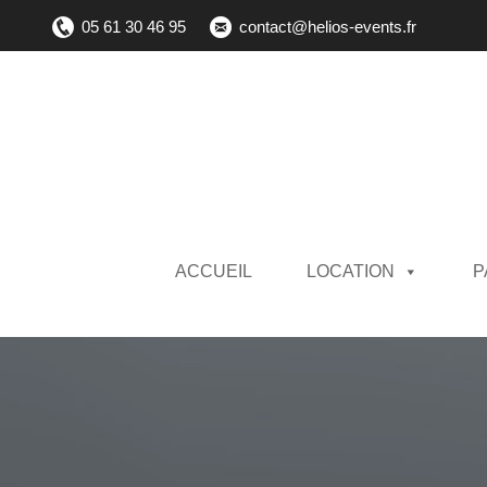
05 61 30 46 95
contact@helios-events.fr
ACCUEIL
LOCATION
P