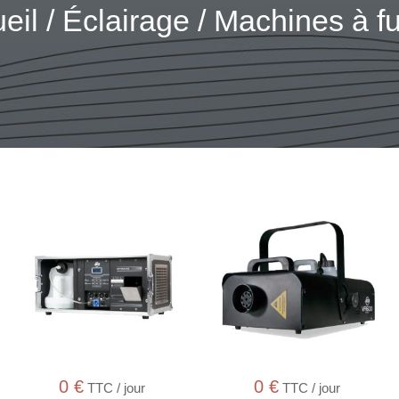
eil
/
Éclairage
/ Machines à 
0
€
0
€
TTC / jour
TTC / jour