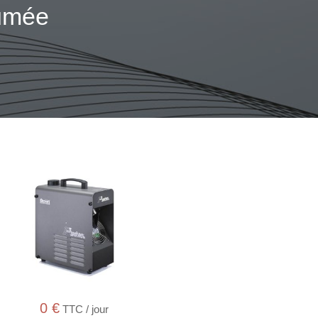
fumée
0
€
TTC / jour