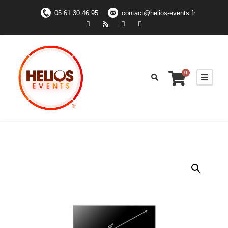
05 61 30 46 95
contact@helios-events.fr
0