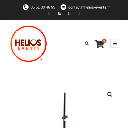
05 61 30 46 95
contact@helios-events.fr
0