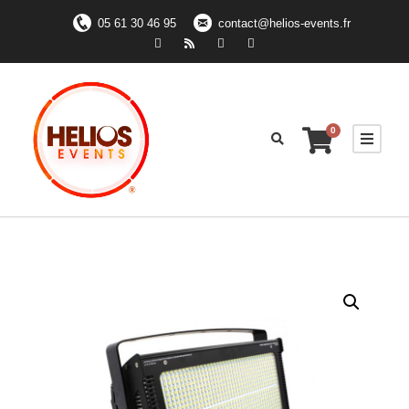
05 61 30 46 95
contact@helios-events.fr
0