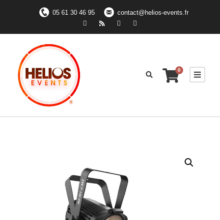
05 61 30 46 95
contact@helios-events.fr
0